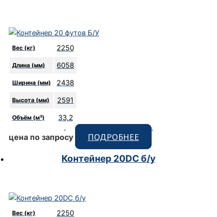
2250
Вес (кг)
6058
Длина (мм)
2438
Ширина (мм)
2591
Высота (мм)
33,2
Объём (м³)
[code_snippet id=9 format]
ПОДРОБНЕЕ
цена по запросу
Контейнер 20DC б/у
2250
Вес (кг)