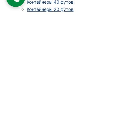
Контейнеры 40 футов
Контейнеры 20 футов
Контейнеры 5 тонн
Склады для взрывоопасных веществ
Бытовки
Бани на базе контейнеров
Аренда контейнеров
Галерея
О компании
На сайте используются cookies и аналогичные технологии
(включая Яндекс.Метрику) для улучшения сервиса,
оптимального оформления и улучшения работы веб-сайта.
Продолжая пользоваться сайтом, Вы соглашаетесь на
использование файлов cookies и сбор данных с помощью
Яндекс.Метрики в указанных целях. Более подробно об
этом можно узнать в документах, размещённых в