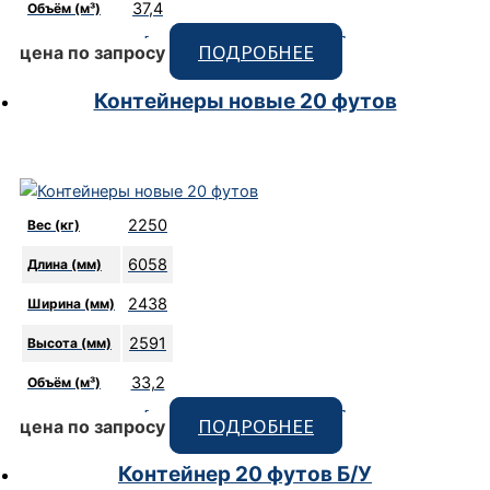
37,4
Объём (м³)
[code_snippet id=9 format]
ПОДРОБНЕЕ
цена по запросу
Контейнеры новые 20 футов
2250
Вес (кг)
6058
Длина (мм)
2438
Ширина (мм)
2591
Высота (мм)
33,2
Объём (м³)
[code_snippet id=9 format]
ПОДРОБНЕЕ
цена по запросу
Контейнер 20 футов Б/У