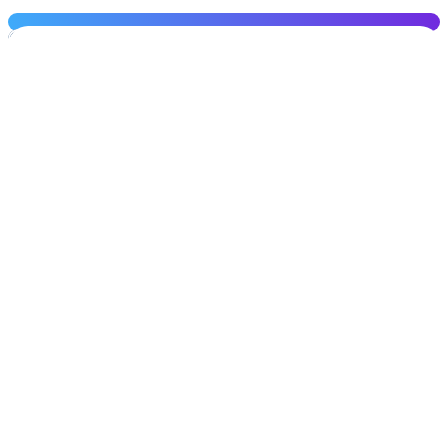
ПОЛУЧИТЬ КОНСУЛЬТАЦИЮ
Меню
НА ГЛАВНУЮ
КОНТЕЙНЕРЫ
КОНТЕЙНЕРЫ 40 ФУТОВ
КОНТЕЙНЕРЫ 20 ФУТОВ
КОНТЕЙНЕРЫ 5 ТОНН
СКЛАДЫ ДЛЯ ВЗРЫВООПАСНЫХ
ВЕЩЕСТВ
БЫТОВКИ
БАНИ НА БАЗЕ КОНТЕЙНЕРОВ
АРЕНДА КОНТЕЙНЕРОВ
ГАЛЕРЕЯ
О КОМПАНИИ