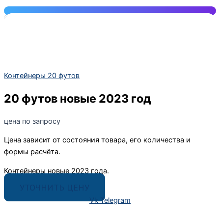
ПОЛУЧИТЬ КОНСУЛЬТАЦИЮ
Меню
НА ГЛАВНУЮ
КОНТЕЙНЕРЫ
Контейнеры 20 футов
КОНТЕЙНЕРЫ 40 ФУТОВ
20 футов новые 2023 год
КОНТЕЙНЕРЫ 20 ФУТОВ
КОНТЕЙНЕРЫ 5 ТОНН
цена по запросу
СКЛАДЫ ДЛЯ ВЗРЫВООПАСНЫХ
ВЕЩЕСТВ
Цена зависит от состояния товара, его количества и
формы расчёта.
БЫТОВКИ
БАНИ НА БАЗЕ КОНТЕЙНЕРОВ
Контейнеры новые 2023 года.
АРЕНДА КОНТЕЙНЕРОВ
УТОЧНИТЬ ЦЕНУ
ГАЛЕРЕЯ
Vk
Telegram
О КОМПАНИИ