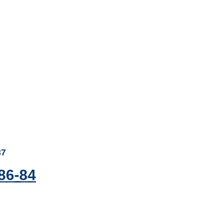
37
86-84