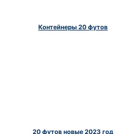
Контейнеры 20 футов
[code_snippet id=9 format]
20 футов новые 2023 год